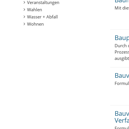
Veranstaltungen
Mit di
Wahlen
Wasser + Abfall
Wohnen
Baup
Durch d
Prozess
ausgibt
Bauv
Formul
Bauv
Verf
Formul