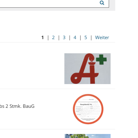
1
|
2
|
3
|
4
|
5
|
Weiter
Abs 2 Stmk. BauG