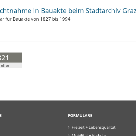
ichtnahme in Bauakte beim Stadtarchiv Gra
ar für Bauakte von 1827 bis 1994
321
reffer
E
FORMULARE
Freizeit + Lebensqualität
Mobilität + Verkehr