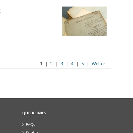
z
1
|
2
|
3
|
4
|
5
|
Weiter
QUICKLINKS
FAQs
Kontakt