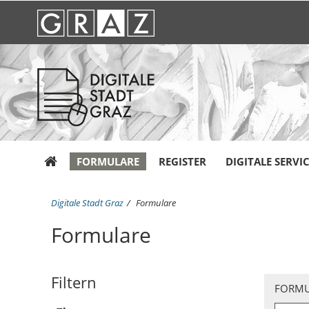
FORMULARE
REGISTER
DIGITALE SERVI
S
Digitale Stadt Graz
Formulare
i
Formulare
e
s
i
n
Filtern
d
FORMU
h
i