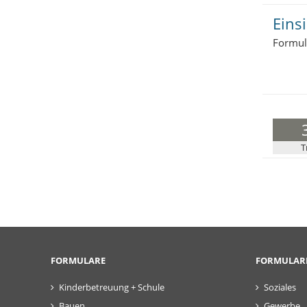
Eins
Formul
T
FORMULARE
FORMULAR
Kinderbetreuung + Schule
Soziales
Bauen
Gewerbe