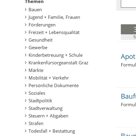
Themen
e
Bauen
r
:
Jugend + Familie, Frauen
Förderungen
Freizeit + Lebensqualität
T
Gesundheit
Gewerbe
Apot
Kinderbetreuung + Schule
Krankenfürsorgeanstalt Graz
Formula
Märkte
Mobilität + Verkehr
Persönliche Dokumente
Soziales
Bauf
Stadtpolitik
Formul
Stadtverwaltung
Steuern + Abgaben
Strafen
Todesfall + Bestattung
Baum