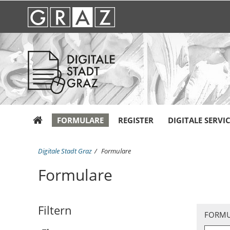
FORMULARE
REGISTER
DIGITALE SERVI
S
Digitale Stadt Graz
Formulare
i
Formulare
e
s
i
n
Filtern
d
FORMU
h
i