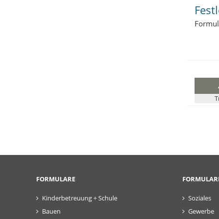
Fest
Formul
T
FORMULARE
FORMULAR
Kinderbetreuung + Schule
Soziales
Bauen
Gewerbe