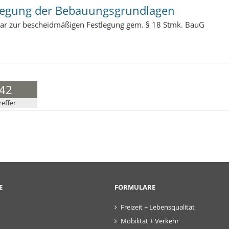
legung der Bebauungsgrundlagen
ar zur bescheidmäßigen Festlegung gem. § 18 Stmk. BauG
42
reffer
E
FORMULARE
Freizeit + Lebensqualität
Mobilität + Verkehr