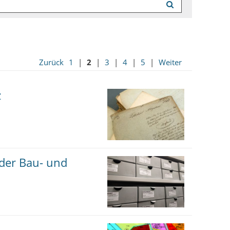
Zurück
1
|
2
|
3
|
4
|
5
|
Weiter
z
 der Bau- und