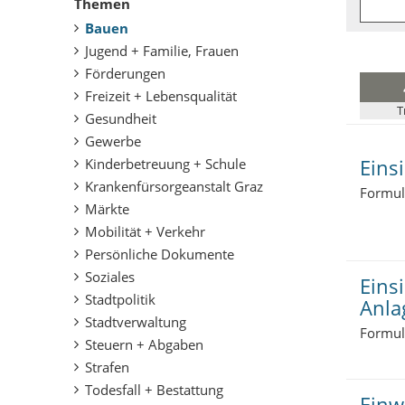
Themen
e
Bauen
r
:
Jugend + Familie, Frauen
Förderungen
Freizeit + Lebensqualität
T
Gesundheit
Gewerbe
Eins
Kinderbetreuung + Schule
Krankenfürsorgeanstalt Graz
Formul
Märkte
Mobilität + Verkehr
Persönliche Dokumente
Soziales
Eins
Stadtpolitik
Anla
Stadtverwaltung
Formul
Steuern + Abgaben
Strafen
Todesfall + Bestattung
Einw