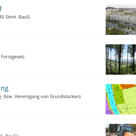
d
 40 Stmk. BauG
 Forstgesetz
ung
ng- bzw. Vereinigung von Grundstücken)