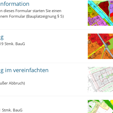
information
n dieses Formular starten Sie einen
einem Formular (Bauplatzeignung § 5)
ig
 19 Stmk. BauG
ig im vereinfachten
außer Abbruch)
1 Stmk. BauG