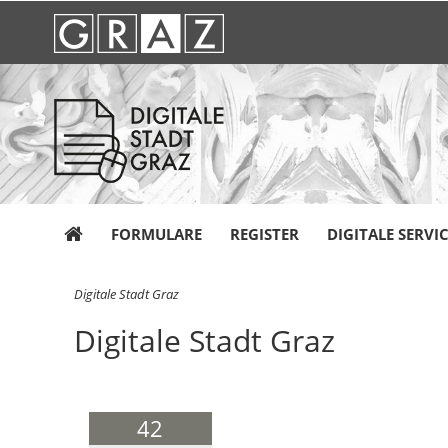
FORMULARE
REGISTER
DIGITALE SERVI
S
Digitale Stadt Graz
i
Digitale Stadt Graz
e
s
i
n
d
42
h
i